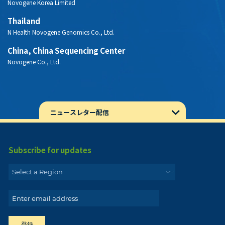
Japan, Kashiwa-Todai Novogene Omics CORE
Novogene K.K.
Korea
Novogene Korea Limited
Thailand
N Health Novogene Genomics Co., Ltd.
China, China Sequencing Center
Novogene Co., Ltd.
ニュースレター配信
Subscribe for updates