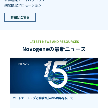
プロテオミクス
パートナーシップ
速 ―
アイソフォームシーケンス(全長トランスクリ
NovaSeq X Plus, PacBio Revio 導入
プトームシーケンス)
2025年10月1日 — ノボジーン株式会社は本日、東京大学柏II
キャンパスラボに次世代シーケンス（NGS）の超高性能スマ
ート生産ライン「Falcon III」を導入し、本格稼働を開始した
ことを発表しました。
詳細はこちらから
LATEST NEWS AND RESOURCES
Novogeneの最新ニュース
NEWS