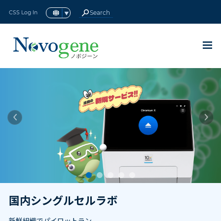
CSS Log In
アイソフォームシーケンス(全長
16S/18S/ITS アンプリコンメタ
ロングノンコーディングRNAシ
ターゲットキャプチャーシーケ
マウス全エクソームシーケンス
ショットガンメタゲノムシーケ
全トランスクリプトームシーケ
メタトランスクリプトームシー
スモールRNAシーケンス
RNAシーケンス（RNA-seq）
ヒト全エクソームシーケンス
動植物
微生物
動植物全ゲノムシーケンス
微生物全ゲノムシーケンス
原核生物RNAシーケンス
終了したプロモーション
ヒト全ゲノムシーケンス
トランスクリプトミクス
現在のプロモーション
メタゲノムシーケンス
シングルセルオミクス
プリメイドライブラリ
de novo シーケンス
環状RNAシーケンス
de novo
de novo
全ゲノムシーケンス
ノボジーンについて
サービスサポート
エピゲノミクス
プロテオミクス
テクノロジー
ゲノミクス
シーケンス
シーケンス
最新情報
サービス
真核生物
原核生物
リソース
BACK
BACK
BACK
BACK
BACK
BACK
BACK
BACK
BACK
BACK
BACK
BACK
BACK
BACK
BACK
BACK
BACK
BACK
BACK
BACK
BACK
BACK
BACK
BACK
BACK
BACK
BACK
BACK
トランスクリプトームシーケン
ーケンス (lncRNA-seq)
ゲノムシーケンス
(sRNA-seq)
の紹介
ケンス
ンス
ンス
ンス
BACK
BACK
BACK
BACK
BACK
BACK
BACK
BACK
ス)
BACK
new
new
現在のプロモーション
国内シングルセルラボ
ノボジーン感謝祭キャンペーン2023
ゲノミクス
全ゲノムシーケンス
ヒト全ゲノムシーケンス
動植物
16S/18S/ITS アンプリコンメタゲノムシーケ
真核生物
RNAシーケンス（RNA-seq）
原核生物RNAシーケンス
シングルセル遺伝子発現解析
全ゲノムバイサルファイトシーケンス
プリメイドライブラリシーケンス
Olinkプロテオミクス
概要
サービスサポート
資料ダウンロード
ノボジーンについて
de novo
シーケンス
ヒト全エクソームシーケンス
ンス
new
完全エンドツーエンドRNA-seq
終了したプロモーション
最大40%オフロングリードシーケン
動植物全ゲノムシーケンス
ターゲットキャプチャーシーケンス
微生物
トランスクリプトミクス
ロングノンコーディングRNAシーケンス
原核生物
メタトランスクリプトームシーケンス
シングルセルロングリードトランスクリプトー
Reduced Representation Bisulfite
プラットフォーム
カスタマーサービス システム
パンフレット
ノボジーングローバル
de novo
シーケンス
マウス全エクソームシーケンスの紹介
ショットガンメタゲノムシーケンス
(lncRNA-seq)
ム
Sequencing (RRBS-Gene Methylation)
ス
new
シングルセルSGキャンペーン
微生物全ゲノムシーケンス
de novo シーケンス
シングルセルオミクス
認証
NovoMagic
論文
Major Milestones
スモールRNAシーケンス(sRNA-seq)
クロマチン免疫沈降シーケンス(ChIP-Seq)
PacBio Revio™ 登録受付中
new
Olink Reveal キャンペーン
メタゲノムシーケンス
エピゲノミクス
インテリジェント配信プラットフォーム
コミュニティ
ニュース＆イベント
環状RNAシーケンス
RNA免疫沈降シーケンス (RIP-Seq)
国内ラボにFalcon III スマート生産ラ
メタゲノムデータ解析40% OFF
国内ラボ・RNA-Seqアップグレード
プリメイドライブラリ
採用情報
全トランスクリプトームシーケンス
インを導入 ―納期を革新し、研究を加
new
ノボジーン研究支援プログラム