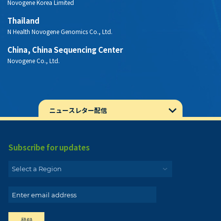
Japan, Kashiwa-Todai Novogene Omics CORE
Novogene K.K.
Korea
Novogene Korea Limited
Thailand
N Health Novogene Genomics Co., Ltd.
China, China Sequencing Center
Novogene Co., Ltd.
ニュースレター配信
Subscribe for updates