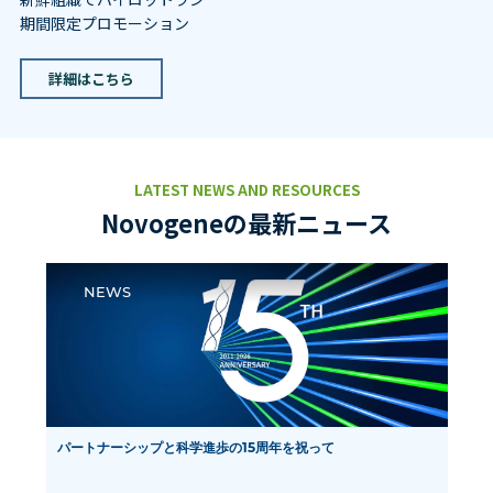
プロテオミクス
パートナーシップ
速 ―
アイソフォームシーケンス(全長トランスクリ
NovaSeq X Plus, PacBio Revio 導入
プトームシーケンス)
2025年10月1日 — ノボジーン株式会社は本日、東京大学柏II
キャンパスラボに次世代シーケンス（NGS）の超高性能スマ
ート生産ライン「Falcon III」を導入し、本格稼働を開始した
ことを発表しました。
詳細はこちらから
LATEST NEWS AND RESOURCES
Novogeneの最新ニュース
NEWS