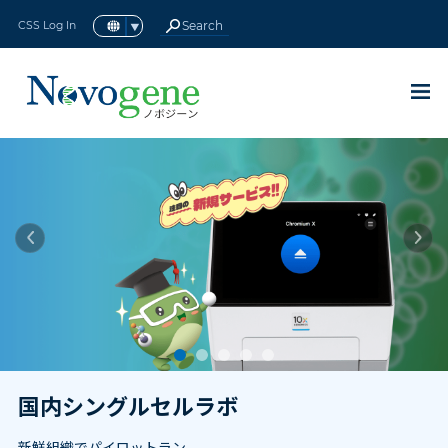
CSS Log In
アイソフォームシーケンス(全長
16S/18S/ITS アンプリコンメタ
ロングノンコーディングRNAシ
ターゲットキャプチャーシーケ
マウス全エクソームシーケンス
ショットガンメタゲノムシーケ
全トランスクリプトームシーケ
メタトランスクリプトームシー
スモールRNAシーケンス
RNAシーケンス（RNA-seq）
ヒト全エクソームシーケンス
動植物
微生物
動植物全ゲノムシーケンス
微生物全ゲノムシーケンス
原核生物RNAシーケンス
終了したプロモーション
ヒト全ゲノムシーケンス
トランスクリプトミクス
現在のプロモーション
メタゲノムシーケンス
シングルセルオミクス
プリメイドライブラリ
de novo シーケンス
環状RNAシーケンス
de novo
de novo
全ゲノムシーケンス
ノボジーンについて
サービスサポート
エピゲノミクス
プロテオミクス
テクノロジー
ゲノミクス
シーケンス
シーケンス
最新情報
サービス
真核生物
原核生物
リソース
BACK
BACK
BACK
BACK
BACK
BACK
BACK
BACK
BACK
BACK
BACK
BACK
BACK
BACK
BACK
BACK
BACK
BACK
BACK
BACK
BACK
BACK
BACK
BACK
BACK
BACK
BACK
BACK
トランスクリプトームシーケン
ーケンス (lncRNA-seq)
ゲノムシーケンス
(sRNA-seq)
の紹介
ケンス
ンス
ンス
ンス
BACK
BACK
BACK
BACK
BACK
BACK
BACK
BACK
ス)
BACK
new
new
現在のプロモーション
国内シングルセルラボ
ノボジーン感謝祭キャンペーン2023
ゲノミクス
全ゲノムシーケンス
ヒト全ゲノムシーケンス
動植物
16S/18S/ITS アンプリコンメタゲノムシーケ
真核生物
RNAシーケンス（RNA-seq）
原核生物RNAシーケンス
シングルセル遺伝子発現解析
全ゲノムバイサルファイトシーケンス
プリメイドライブラリシーケンス
Olinkプロテオミクス
概要
サービスサポート
資料ダウンロード
ノボジーンについて
de novo
シーケンス
ヒト全エクソームシーケンス
ンス
new
完全エンドツーエンドRNA-seq
終了したプロモーション
最大40%オフロングリードシーケン
動植物全ゲノムシーケンス
ターゲットキャプチャーシーケンス
微生物
トランスクリプトミクス
ロングノンコーディングRNAシーケンス
原核生物
メタトランスクリプトームシーケンス
シングルセルロングリードトランスクリプトー
Reduced Representation Bisulfite
プラットフォーム
カスタマーサービス システム
パンフレット
ノボジーングローバル
de novo
シーケンス
マウス全エクソームシーケンスの紹介
ショットガンメタゲノムシーケンス
(lncRNA-seq)
ム
Sequencing (RRBS-Gene Methylation)
ス
new
シングルセルSGキャンペーン
微生物全ゲノムシーケンス
de novo シーケンス
シングルセルオミクス
認証
NovoMagic
論文
Major Milestones
スモールRNAシーケンス(sRNA-seq)
クロマチン免疫沈降シーケンス(ChIP-Seq)
PacBio Revio™ 登録受付中
new
Olink Reveal キャンペーン
メタゲノムシーケンス
エピゲノミクス
インテリジェント配信プラットフォーム
コミュニティ
ニュース＆イベント
環状RNAシーケンス
RNA免疫沈降シーケンス (RIP-Seq)
国内ラボにFalcon III スマート生産ラ
メタゲノムデータ解析40% OFF
国内ラボ・RNA-Seqアップグレード
プリメイドライブラリ
採用情報
全トランスクリプトームシーケンス
インを導入 ―納期を革新し、研究を加
new
ノボジーン研究支援プログラム