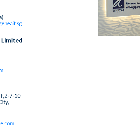
e)
eneait.sg
 Limited
om
F,2-7-10
ity,
ne.com