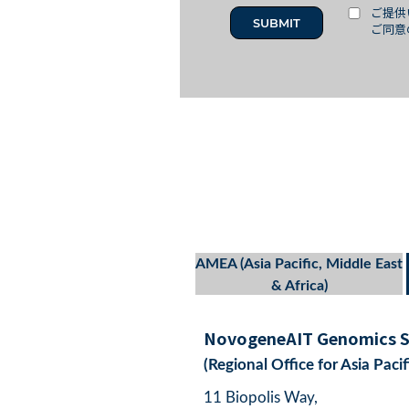
ご提供
ご同意
AMEA (Asia Pacific, Middle East
& Africa)
NovogeneAIT Genomics Si
(Regional Office for Asia Pacif
11 Biopolis Way,