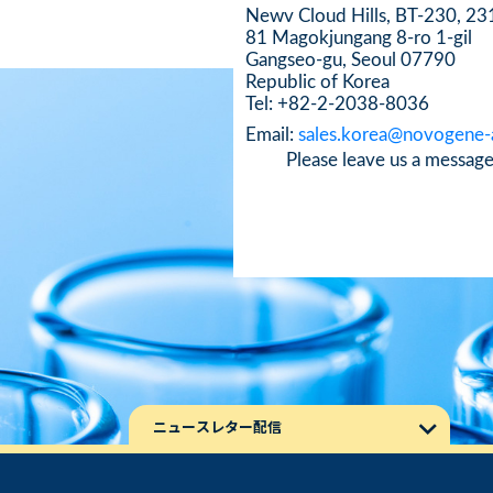
Newv Cloud Hills, BT-230, 23
81 Magokjungang 8-ro 1-gil
Gangseo-gu, Seoul 07790
Republic of Korea
Tel: +82-2-2038-8036
Email:
sales.korea@novogene
Please leave us a message
ニュースレター配信