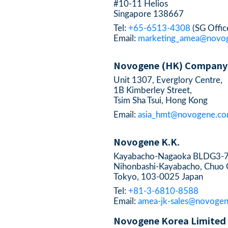
#10-11 Helios
Singapore 138667
Tel:
+65-6513-4308
(SG Offic
Email:
marketing_amea@novog
Novogene (HK) Company
Unit 1307, Everglory Centre,
1B Kimberley Street,
Tsim Sha Tsui, Hong Kong
Email:
asia_hmt@novogene.c
Novogene K.K.
Kayabacho-Nagaoka BLDG3-7
Nihonbashi-Kayabacho, Chuo C
Tokyo, 103-0025 Japan
Tel:
+81-3-6810-8588
Email:
amea-jk-sales@novoge
Novogene Korea Limited