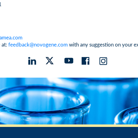
1
-amea.com
 at:
feedback@novogene.com
with any suggestion on your e