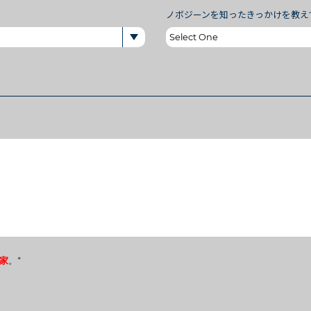
ノボジーンを知ったきっかけを教え
家
。
*