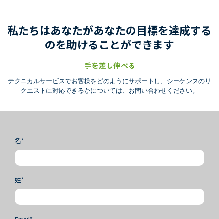
プロテオミクス
パートナーシップ
アイソフォームシーケンス(全長トランスクリ
NovaSeq X Plus, PacBio Revio 導入
プトームシーケンス)
私たちはあなたがあなたの目標を達成する
のを助けることができます
手を差し伸べる
テクニカルサービスでお客様をどのようにサポートし、シーケンスのリ
クエストに対応できるかについては、お問い合わせください。
名*
姓*
Email*