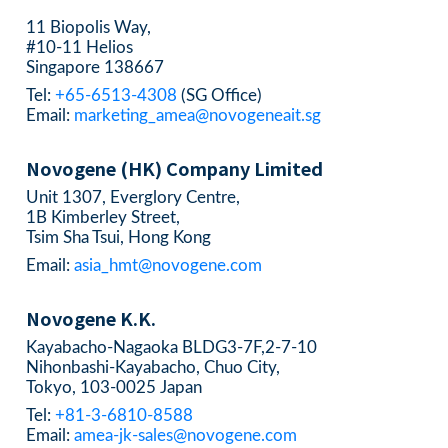
11 Biopolis Way,
#10-11 Helios
Singapore 138667
Tel:
+65-6513-4308
(SG Office)
Email:
marketing_amea@novogeneait.sg
Novogene (HK) Company Limited
Unit 1307, Everglory Centre,
1B Kimberley Street,
Tsim Sha Tsui, Hong Kong
Email:
asia_hmt@novogene.com
Novogene K.K.
Kayabacho-Nagaoka BLDG3-7F,2-7-10
Nihonbashi-Kayabacho, Chuo City,
Tokyo, 103-0025 Japan
Tel:
+81-3-6810-8588
Email:
amea-jk-sales@novogene.com