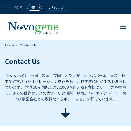
CSS Log In
アイソフォームシーケンス(全長
16S/18S/ITS アンプリコンメタ
ロングノンコーディングRNAシ
ターゲットキャプチャーシーケ
マウス全エクソームシーケンス
ショットガンメタゲノムシーケ
全トランスクリプトームシーケ
メタトランスクリプトームシー
スモールRNAシーケンス
Home
Contact Us
RNAシーケンス（RNA-seq）
ヒト全エクソームシーケンス
動植物
微生物
動植物全ゲノムシーケンス
微生物全ゲノムシーケンス
原核生物RNAシーケンス
終了したプロモーション
ヒト全ゲノムシーケンス
トランスクリプトミクス
現在のプロモーション
メタゲノムシーケンス
シングルセルオミクス
プリメイドライブラリ
de novo シーケンス
環状RNAシーケンス
de novo
de novo
全ゲノムシーケンス
ノボジーンについて
サービスサポート
エピゲノミクス
プロテオミクス
テクノロジー
ゲノミクス
シーケンス
シーケンス
最新情報
サービス
真核生物
原核生物
リソース
BACK
BACK
BACK
BACK
BACK
BACK
BACK
BACK
BACK
BACK
BACK
BACK
BACK
BACK
BACK
BACK
BACK
BACK
BACK
BACK
BACK
BACK
BACK
BACK
BACK
BACK
BACK
BACK
トランスクリプトームシーケン
ーケンス (lncRNA-seq)
ゲノムシーケンス
(sRNA-seq)
の紹介
ケンス
ンス
ンス
ンス
BACK
BACK
BACK
BACK
BACK
BACK
BACK
BACK
ス)
BACK
Contact Us
new
new
現在のプロモーション
国内シングルセルラボ
ノボジーン感謝祭キャンペーン2023
ゲノミクス
全ゲノムシーケンス
ヒト全ゲノムシーケンス
動植物
16S/18S/ITS アンプリコンメタゲノムシーケ
真核生物
RNAシーケンス（RNA-seq）
原核生物RNAシーケンス
シングルセル遺伝子発現解析
全ゲノムバイサルファイトシーケンス
プリメイドライブラリシーケンス
Olinkプロテオミクス
概要
サービスサポート
資料ダウンロード
ノボジーンについて
de novo
シーケンス
ヒト全エクソームシーケンス
ンス
Novogeneは、中国、米国、英国、オランダ、シンガポール、香港、日
new
完全エンドツーエンドRNA-seq
終了したプロモーション
最大40%オフロングリードシーケン
動植物全ゲノムシーケンス
ターゲットキャプチャーシーケンス
微生物
トランスクリプトミクス
ロングノンコーディングRNAシーケンス
原核生物
メタトランスクリプトームシーケンス
シングルセルロングリードトランスクリプトー
Reduced Representation Bisulfite
プラットフォーム
カスタマーサービス システム
パンフレット
ノボジーングローバル
de novo
シーケンス
マウス全エクソームシーケンスの紹介
本で確立されたオペレーション拠点を有し、世界的にビジネスを展開し
ショットガンメタゲノムシーケンス
(lncRNA-seq)
ム
Sequencing (RRBS-Gene Methylation)
ています。 世界60か国以上の30,000を超えるお客様にサービスを提供
ス
new
シングルセルSGキャンペーン
微生物全ゲノムシーケンス
de novo シーケンス
シングルセルオミクス
認証
NovoMagic
論文
Major Milestones
し、多くの世界クラスの大学、研究機関、病院、バイオテクノロジーお
スモールRNAシーケンス(sRNA-seq)
クロマチン免疫沈降シーケンス(ChIP-Seq)
よび製薬会社との広範なコラボレーションを行っています。
PacBio Revio™ 登録受付中
new
Olink Reveal キャンペーン
メタゲノムシーケンス
エピゲノミクス
インテリジェント配信プラットフォーム
コミュニティ
ニュース＆イベント
環状RNAシーケンス
RNA免疫沈降シーケンス (RIP-Seq)
メタゲノムデータ解析40% OFF
国内ラボ・RNA-Seqアップグレード
プリメイドライブラリ
採用情報
全トランスクリプトームシーケンス
new
ノボジーン研究支援プログラム