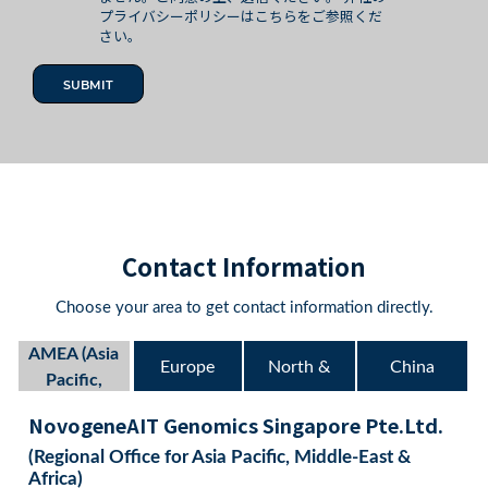
プライバシーポリシーはこちらをご参照くだ
さい。
Contact Information
Choose your area to get contact information directly.
AMEA (Asia
Europe
North &
China
Pacific,
Middle East &
NovogeneAIT Genomics Singapore Pte.Ltd.
South
(Mainland)
Africa)
(Regional Office for Asia Pacific, Middle-East &
America
Africa)