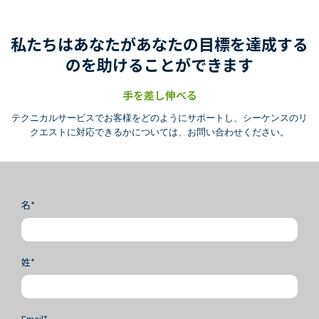
プロテオミクス
パートナーシップ
アイソフォームシーケンス(全長トランスクリ
NovaSeq X Plus, PacBio Revio 導入
プトームシーケンス)
私たちはあなたがあなたの目標を達成する
のを助けることができます
手を差し伸べる
テクニカルサービスでお客様をどのようにサポートし、シーケンスのリ
クエストに対応できるかについては、お問い合わせください。
名*
姓*
Email*