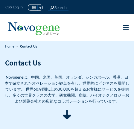
CSS Log In
アイソフォームシーケンス(全長
16S/18S/ITS アンプリコンメタ
ロングノンコーディングRNAシ
ターゲットキャプチャーシーケ
マウス全エクソームシーケンス
ショットガンメタゲノムシーケ
全トランスクリプトームシーケ
メタトランスクリプトームシー
スモールRNAシーケンス
Home
Contact Us
RNAシーケンス（RNA-seq）
ヒト全エクソームシーケンス
動植物
微生物
動植物全ゲノムシーケンス
微生物全ゲノムシーケンス
原核生物RNAシーケンス
終了したプロモーション
ヒト全ゲノムシーケンス
トランスクリプトミクス
現在のプロモーション
メタゲノムシーケンス
シングルセルオミクス
プリメイドライブラリ
de novo シーケンス
環状RNAシーケンス
de novo
de novo
全ゲノムシーケンス
ノボジーンについて
サービスサポート
エピゲノミクス
プロテオミクス
テクノロジー
ゲノミクス
シーケンス
シーケンス
最新情報
サービス
真核生物
原核生物
リソース
BACK
BACK
BACK
BACK
BACK
BACK
BACK
BACK
BACK
BACK
BACK
BACK
BACK
BACK
BACK
BACK
BACK
BACK
BACK
BACK
BACK
BACK
BACK
BACK
BACK
BACK
BACK
BACK
トランスクリプトームシーケン
ーケンス (lncRNA-seq)
ゲノムシーケンス
(sRNA-seq)
の紹介
ケンス
ンス
ンス
ンス
BACK
BACK
BACK
BACK
BACK
BACK
BACK
BACK
ス)
BACK
Contact Us
new
new
現在のプロモーション
国内シングルセルラボ
ノボジーン感謝祭キャンペーン2023
ゲノミクス
全ゲノムシーケンス
ヒト全ゲノムシーケンス
動植物
16S/18S/ITS アンプリコンメタゲノムシーケ
真核生物
RNAシーケンス（RNA-seq）
原核生物RNAシーケンス
シングルセル遺伝子発現解析
全ゲノムバイサルファイトシーケンス
プリメイドライブラリシーケンス
Olinkプロテオミクス
概要
サービスサポート
資料ダウンロード
ノボジーンについて
de novo
シーケンス
ヒト全エクソームシーケンス
ンス
Novogeneは、中国、米国、英国、オランダ、シンガポール、香港、日
new
完全エンドツーエンドRNA-seq
終了したプロモーション
最大40%オフロングリードシーケン
動植物全ゲノムシーケンス
ターゲットキャプチャーシーケンス
微生物
トランスクリプトミクス
ロングノンコーディングRNAシーケンス
原核生物
メタトランスクリプトームシーケンス
シングルセルロングリードトランスクリプトー
Reduced Representation Bisulfite
プラットフォーム
カスタマーサービス システム
パンフレット
ノボジーングローバル
de novo
シーケンス
マウス全エクソームシーケンスの紹介
本で確立されたオペレーション拠点を有し、世界的にビジネスを展開し
ショットガンメタゲノムシーケンス
(lncRNA-seq)
ム
Sequencing (RRBS-Gene Methylation)
ています。 世界60か国以上の30,000を超えるお客様にサービスを提供
ス
new
シングルセルSGキャンペーン
微生物全ゲノムシーケンス
de novo シーケンス
シングルセルオミクス
認証
NovoMagic
論文
Major Milestones
し、多くの世界クラスの大学、研究機関、病院、バイオテクノロジーお
スモールRNAシーケンス(sRNA-seq)
クロマチン免疫沈降シーケンス(ChIP-Seq)
よび製薬会社との広範なコラボレーションを行っています。
PacBio Revio™ 登録受付中
new
Olink Reveal キャンペーン
メタゲノムシーケンス
エピゲノミクス
インテリジェント配信プラットフォーム
コミュニティ
ニュース＆イベント
環状RNAシーケンス
RNA免疫沈降シーケンス (RIP-Seq)
メタゲノムデータ解析40% OFF
国内ラボ・RNA-Seqアップグレード
プリメイドライブラリ
採用情報
全トランスクリプトームシーケンス
new
ノボジーン研究支援プログラム