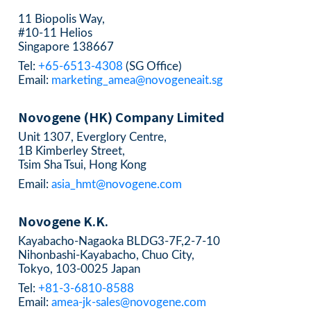
11 Biopolis Way,
#10-11 Helios
Singapore 138667
Tel:
+65-6513-4308
(SG Office)
Email:
marketing_amea@novogeneait.sg
Novogene (HK) Company Limited
Unit 1307, Everglory Centre,
1B Kimberley Street,
Tsim Sha Tsui, Hong Kong
Email:
asia_hmt@novogene.com
Novogene K.K.
Kayabacho-Nagaoka BLDG3-7F,2-7-10
Nihonbashi-Kayabacho, Chuo City,
Tokyo, 103-0025 Japan
Tel:
+81-3-6810-8588
Email:
amea-jk-sales@novogene.com