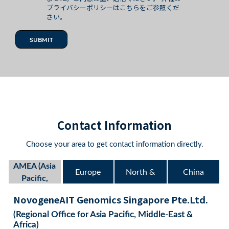
プライバシーポリシーはこちらをご参照くだ
さい。
Contact Information
Choose your area to get contact information directly.
AMEA (Asia
Europe
North &
China
Pacific,
Middle East &
NovogeneAIT Genomics Singapore Pte.Ltd.
South
(Mainland)
Africa)
(Regional Office for Asia Pacific, Middle-East &
America
Africa)