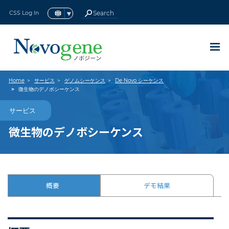
CSS Log In
アイソフォームシーケンス(全長
16S/18S/ITS アンプリコンメタ
ロングノンコーディングRNAシ
ターゲットキャプチャーシーケ
マウス全エクソームシーケンス
ショットガンメタゲノムシーケ
全トランスクリプトームシーケ
メタトランスクリプトームシー
スモールRNAシーケンス
Home
サービス
ゲノムシーケンス
De Novo シーケンス
RNAシーケンス（RNA-seq）
ヒト全エクソームシーケンス
動植物
微生物
動植物全ゲノムシーケンス
微生物全ゲノムシーケンス
原核生物RNAシーケンス
終了したプロモーション
ヒト全ゲノムシーケンス
トランスクリプトミクス
現在のプロモーション
メタゲノムシーケンス
シングルセルオミクス
プリメイドライブラリ
de novo シーケンス
環状RNAシーケンス
de novo
de novo
全ゲノムシーケンス
ノボジーンについて
サービスサポート
エピゲノミクス
プロテオミクス
テクノロジー
ゲノミクス
シーケンス
シーケンス
最新情報
サービス
真核生物
原核生物
リソース
BACK
BACK
BACK
BACK
BACK
BACK
BACK
BACK
BACK
BACK
BACK
BACK
BACK
BACK
BACK
BACK
BACK
BACK
BACK
BACK
BACK
BACK
BACK
BACK
BACK
BACK
BACK
BACK
トランスクリプトームシーケン
ーケンス (lncRNA-seq)
ゲノムシーケンス
(sRNA-seq)
の紹介
ケンス
ンス
ンス
ンス
BACK
BACK
BACK
BACK
BACK
BACK
BACK
BACK
微生物のデノボシーケンス
ス)
BACK
サービス
new
new
現在のプロモーション
国内シングルセルラボ
ノボジーン感謝祭キャンペーン2023
ゲノミクス
全ゲノムシーケンス
ヒト全ゲノムシーケンス
動植物
16S/18S/ITS アンプリコンメタゲノムシーケ
真核生物
RNAシーケンス（RNA-seq）
原核生物RNAシーケンス
シングルセル遺伝子発現解析
全ゲノムバイサルファイトシーケンス
プリメイドライブラリシーケンス
Olinkプロテオミクス
概要
サービスサポート
資料ダウンロード
ノボジーンについて
de novo
シーケンス
ヒト全エクソームシーケンス
ンス
微生物のデノボシーケンス
new
完全エンドツーエンドRNA-seq
終了したプロモーション
最大40%オフロングリードシーケン
動植物全ゲノムシーケンス
ターゲットキャプチャーシーケンス
微生物
トランスクリプトミクス
ロングノンコーディングRNAシーケンス
原核生物
メタトランスクリプトームシーケンス
シングルセルロングリードトランスクリプトー
Reduced Representation Bisulfite
プラットフォーム
カスタマーサービス システム
パンフレット
ノボジーングローバル
de novo
シーケンス
マウス全エクソームシーケンスの紹介
ショットガンメタゲノムシーケンス
(lncRNA-seq)
ム
Sequencing (RRBS-Gene Methylation)
ス
new
シングルセルSGキャンペーン
微生物全ゲノムシーケンス
de novo シーケンス
シングルセルオミクス
認証
NovoMagic
論文
Major Milestones
スモールRNAシーケンス(sRNA-seq)
クロマチン免疫沈降シーケンス(ChIP-Seq)
PacBio Revio™ 登録受付中
new
Olink Reveal キャンペーン
メタゲノムシーケンス
エピゲノミクス
インテリジェント配信プラットフォーム
コミュニティ
ニュース＆イベント
概要
デモ結果
環状RNAシーケンス
RNA免疫沈降シーケンス (RIP-Seq)
メタゲノムデータ解析40% OFF
国内ラボ・RNA-Seqアップグレード
プリメイドライブラリ
採用情報
全トランスクリプトームシーケンス
new
ノボジーン研究支援プログラム