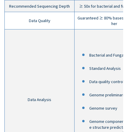
Recommended Sequencing Depth
≥ 50x for bacterial and fung
Guaranteed ≥ 80% bases with 
Data Quality
her
Bacterial and Fungal Dr
Standard Analysis
Data quality control
Genome preliminarily a
Data Analysis
Genome survey
Genome component anal
e structure prediction, 