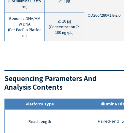
(For Illumina Platfo
≥ 1 μg
rm)
OD260/280=1.8-2.0
Genomic DNA/HM
≥ 10 μg
W DNA
(Concentration ≥
(For PacBio Platfor
100 ng/μL)
m)
Sequencing Parameters And
Analysis Contents
Platform Type
Illumina Hiseq
Read Length
Paired-end 150 bp