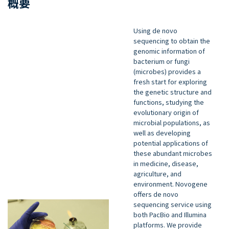
概要
プロテオミクス
パートナーシップ
アイソフォームシーケンス(全長トランスクリ
NovaSeq X Plus, PacBio Revio 導入
プトームシーケンス)
Using de novo
sequencing to obtain the
genomic information of
bacterium or fungi
(microbes) provides a
fresh start for exploring
the genetic structure and
functions, studying the
evolutionary origin of
microbial populations, as
well as developing
potential applications of
these abundant microbes
in medicine, disease,
agriculture, and
environment. Novogene
offers de novo
sequencing service using
both PacBio and Illumina
platforms. We provide