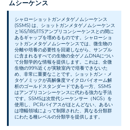
ムシーケンス
プロテオミクス
パートナーシップ
アイソフォームシーケンス(全長トランスクリ
NovaSeq X Plus, PacBio Revio 導入
プトームシーケンス)
シャローショットガンメタゲノムシーケンス
(SSMS) は、ショットガンメタゲノムシーケンス
と16S/18S/ITSアンプリコンシーケンスとの間に
あるギャップを埋めるものです。シャローショ
ットガンメタゲノムシーケンスでは、微生物の
分離や培養の必要性を回避しながら、サンプル
に含まれるすべての生物の全ゲノムDNAについ
て分類学的な情報を提供します。これは、全微
生物の99%近くが実験室内で培養できないた
め、非常に重要なことです。ショットガン・メ
タゲノミックが高解像度マイクロバイオーム解
析のゴールドスタンダードである一方、SSMS
はアンプリコンシーケンスに代わる強力な手法
です。SSMSは次世代シーケンサー（NGS）を
使用し、PCRバイアスがほとんどない、あるい
は増幅領域によって制限された、異なる分類群
にわたる種レベルの分類学を提供します。