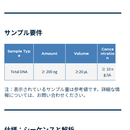
サンプル要件
Conce
Sample Typ
Amount
Volume
ntratio
P
e
n
≥ 10 n
A260/
Total DNA
≥ 200 ng
≥20 μL
g/μL
注：表示されているサンプル量は参考値です。詳細な情
報については、お問い合わせください。
仕様：シーケンスと解析