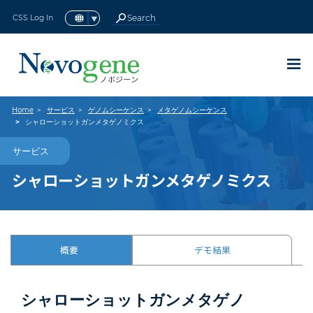
CSS Log In
アイソフォームシーケンス(全長
16S/18S/ITS アンプリコンメタ
ロングノンコーディングRNAシ
ターゲットキャプチャーシーケ
マウス全エクソームシーケンス
ショットガンメタゲノムシーケ
全トランスクリプトームシーケ
メタトランスクリプトームシー
スモールRNAシーケンス
Home
サービス
ゲノムシーケンス
メタゲノムシーケンス
RNAシーケンス（RNA-seq）
ヒト全エクソームシーケンス
動植物
微生物
動植物全ゲノムシーケンス
微生物全ゲノムシーケンス
原核生物RNAシーケンス
終了したプロモーション
ヒト全ゲノムシーケンス
トランスクリプトミクス
現在のプロモーション
メタゲノムシーケンス
シングルセルオミクス
プリメイドライブラリ
de novo シーケンス
環状RNAシーケンス
de novo
de novo
全ゲノムシーケンス
ノボジーンについて
サービスサポート
エピゲノミクス
プロテオミクス
テクノロジー
ゲノミクス
シーケンス
シーケンス
最新情報
サービス
真核生物
原核生物
リソース
BACK
BACK
BACK
BACK
BACK
BACK
BACK
BACK
BACK
BACK
BACK
BACK
BACK
BACK
BACK
BACK
BACK
BACK
BACK
BACK
BACK
BACK
BACK
BACK
BACK
BACK
BACK
BACK
トランスクリプトームシーケン
ーケンス (lncRNA-seq)
ゲノムシーケンス
(sRNA-seq)
の紹介
ケンス
ンス
ンス
ンス
BACK
BACK
BACK
BACK
BACK
BACK
BACK
BACK
シャローショットガンメタゲノミクス
ス)
BACK
サービス
new
new
現在のプロモーション
国内シングルセルラボ
ノボジーン感謝祭キャンペーン2023
ゲノミクス
全ゲノムシーケンス
ヒト全ゲノムシーケンス
動植物
16S/18S/ITS アンプリコンメタゲノムシーケ
真核生物
RNAシーケンス（RNA-seq）
原核生物RNAシーケンス
シングルセル遺伝子発現解析
全ゲノムバイサルファイトシーケンス
プリメイドライブラリシーケンス
Olinkプロテオミクス
概要
サービスサポート
資料ダウンロード
ノボジーンについて
de novo
シーケンス
ヒト全エクソームシーケンス
ンス
シャローショットガンメタゲノミクス
new
完全エンドツーエンドRNA-seq
終了したプロモーション
最大40%オフロングリードシーケン
動植物全ゲノムシーケンス
ターゲットキャプチャーシーケンス
微生物
トランスクリプトミクス
ロングノンコーディングRNAシーケンス
原核生物
メタトランスクリプトームシーケンス
シングルセルロングリードトランスクリプトー
Reduced Representation Bisulfite
プラットフォーム
カスタマーサービス システム
パンフレット
ノボジーングローバル
de novo
シーケンス
マウス全エクソームシーケンスの紹介
ショットガンメタゲノムシーケンス
(lncRNA-seq)
ム
Sequencing (RRBS-Gene Methylation)
ス
new
シングルセルSGキャンペーン
微生物全ゲノムシーケンス
de novo シーケンス
シングルセルオミクス
認証
NovoMagic
論文
Major Milestones
スモールRNAシーケンス(sRNA-seq)
クロマチン免疫沈降シーケンス(ChIP-Seq)
PacBio Revio™ 登録受付中
概要
デモ結果
new
Olink Reveal キャンペーン
メタゲノムシーケンス
エピゲノミクス
インテリジェント配信プラットフォーム
コミュニティ
ニュース＆イベント
環状RNAシーケンス
RNA免疫沈降シーケンス (RIP-Seq)
メタゲノムデータ解析40% OFF
国内ラボ・RNA-Seqアップグレード
プリメイドライブラリ
採用情報
シャローショットガンメタゲノ
全トランスクリプトームシーケンス
new
ノボジーン研究支援プログラム